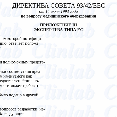
ДИРЕКТИВА СОВЕТА 93/42/ЕЕС
от 14 июня 1993 года
по вопросу медицинского оборудования
ПРИЛОЖЕНИЕ III
ЭКСПЕРТИЗА ТИПА ЕС
твом которой нотифици-
цию, отвечает положе-
.
тся полномочным предста-
нки соответствия пред-
ем именуемого как
едоставлять “тип” но-
ости может требовать
 было подано в другой
опросов разработки, из-
бя следующее: