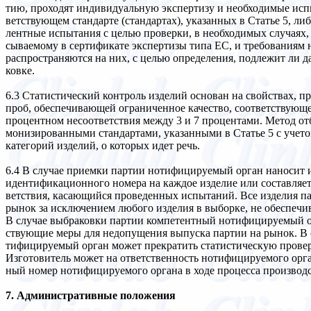
тию, проходят индивидуальную экспертизу и необходимые испы
ветствующем стандарте (стандартах), указанных в Статье 5, л
лентные испытания с целью проверки, в необходимых случаях, 
сываемому в сертификате экспертизы типа ЕС, и требованиям
распространяются на них, с целью определения, подлежит ли д
ковке.
6.3 Статистический контроль изделий основан на свойствах, п
проб, обеспечивающей ограниченное качество, соответствующ
процентном несоответствия между 3 и 7 процентами. Метод отб
монизированными стандартами, указанными в Статье 5 с учето
категорий изделий, о которых идет речь.
6.4 В случае приемки партии нотифицируемый орган наносит 
идентификационного номера на каждое изделие или составляе
ветствия, касающийся проведенных испытаний. Все изделия п
рынок за исключением любого изделия в выборке, не обеспечи
В случае выбраковки партии компетентный нотифицируемый ор
ствующие меры для недопущения выпуска партии на рынок. В 
тифицируемый орган может прекратить статистическую провер
Изготовитель может на ответственность нотифицируемого орг
ный номер нотифицируемого органа в ходе процесса производс
7. Административные положения