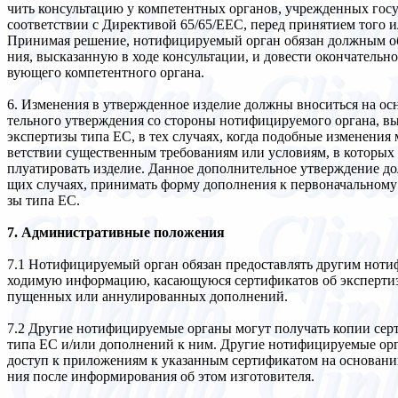
чить консультацию у компетентных органов, учрежденных гос
соответствии с Директивой 65/65/ЕЕС, перед принятием того 
Принимая решение, нотифицируемый орган обязан должным обр
ния, высказанную в ходе консультации, и довести окончательно
вующего компетентного органа.
6. Изменения в утвержденное изделие должны вноситься на ос
тельного утверждения со стороны нотифицируемого органа, в
экспертизы типа ЕС, в тех случаях, когда подобные изменения м
ветствии существенным требованиям или условиям, в которых 
плуатировать изделие. Данное дополнительное утверждение до
щих случаях, принимать форму дополнения к первоначальному
зы типа ЕС.
7. Административные положения
7.1 Нотифицируемый орган обязан предоставлять другим нот
ходимую информацию, касающуюся сертификатов об экспертизе
пущенных или аннулированных дополнений.
7.2 Другие нотифицируемые органы могут получать копии сер
типа ЕС и/или дополнений к ним. Другие нотифицируемые ор
доступ к приложениям к указанным сертификатом на основани
ния после информирования об этом изготовителя.