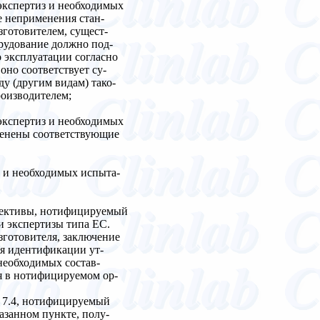
экспертиз и необходимых
е неприменения стан-
зготовителем, сущест-
рудование должно под-
о эксплуатации согласно
оно соответствует су-
у (другим видам) тако-
роизводителем;
экспертиз и необходимых
менены соответствующие
з и необходимых испыта-
ирективы, нотифицируемый
и экспертизы типа ЕС.
зготовителя, заключение
ля идентификации ут-
необходимых состав-
я в нотифицируемом ор-
т 7.4, нотифицируемый
азанном пункте, полу-