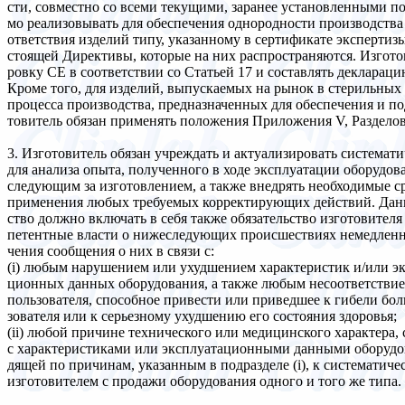
сти, совместно со всеми текущими, заранее установленными п
мо реализовывать для обеспечения однородности производства 
ответствия изделий типу, указанному в сертификате экспертизы
стоящей Директивы, которые на них распространяются. Изгото
ровку СЕ в соответствии со Статьей 17 и составлять деклараци
Кроме того, для изделий, выпускаемых на рынок в стерильных 
процесса производства, предназначенных для обеспечения и по
товитель обязан применять положения Приложения V, Разделов 
3. Изготовитель обязан учреждать и актуализировать системат
для анализа опыта, полученного в ходе эксплуатации оборудова
следующим за изготовлением, а также внедрять необходимые ср
применения любых требуемых корректирующих действий. Данн
ство должно включать в себя также обязательство изготовителя
петентные власти о нижеследующих происшествиях немедленн
чения сообщения о них в связи с:
(i) любым нарушением или ухудшением характеристик и/или эк
ционных данных оборудования, а также любым несоответстви
пользователя, способное привести или приведшее к гибели бол
зователя или к серьезному ухудшению его состояния здоровья;
(ii) любой причине технического или медицинского характера,
с характеристиками или эксплуатационными данными оборудо
дящей по причинам, указанным в подразделе (i), к систематич
изготовителем с продажи оборудования одного и того же типа.