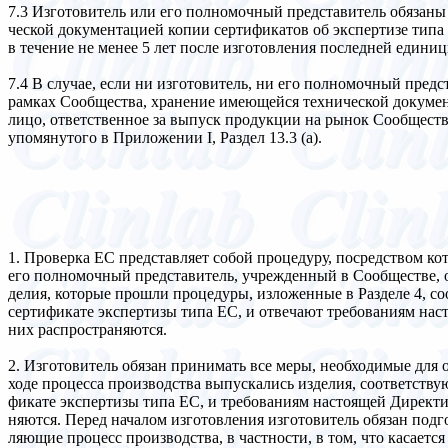
7.3 Изготовитель или его полномочный представитель обязаны 
ческой документацией копии сертификатов об экспертизе типа
в течение не менее 5 лет после изготовления последней едини
7.4 В случае, если ни изготовитель, ни его полномочный пред
рамках Сообщества, хранение имеющейся технической докумен
лицо, ответственное за выпуск продукции на рынок Сообществ
упомянутого в Приложении I, Раздел 13.3 (а).
1. Проверка ЕС представляет собой процедуру, посредством ко
его полномочный представитель, учрежденный в Сообществе, об
делия, которые прошли процедуры, изложенные в Разделе 4, со
сертификате экспертизы типа ЕС, и отвечают требованиям нас
них распространяются.
2. Изготовитель обязан принимать все меры, необходимые для о
ходе процесса производства выпускались изделия, соответству
фикате экспертизы типа ЕС, и требованиям настоящей Директи
няются. Перед началом изготовления изготовитель обязан подг
ляющие процесс производства, в частности, в том, что касаетс