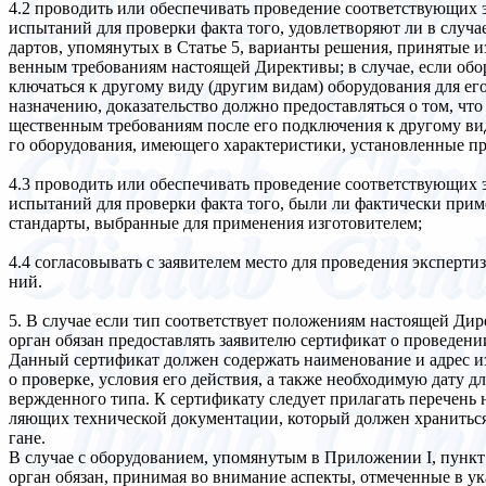
4.2 проводить или обеспечивать проведение соответствующих 
испытаний для проверки факта того, удовлетворяют ли в случа
дартов, упомянутых в Статье 5, варианты решения, принятые и
венным требованиям настоящей Директивы; в случае, если обо
ключаться к другому виду (другим видам) оборудования для ег
назначению, доказательство должно предоставляться о том, что 
щественным требованиям после его подключения к другому вид
го оборудования, имеющего характеристики, установленные п
4.3 проводить или обеспечивать проведение соответствующих 
испытаний для проверки факта того, были ли фактически при
стандарты, выбранные для применения изготовителем;
4.4 согласовывать с заявителем место для проведения эксперти
ний.
5. В случае если тип соответствует положениям настоящей Д
орган обязан предоставлять заявителю сертификат о проведени
Данный сертификат должен содержать наименование и адрес и
о проверке, условия его действия, а также необходимую дату д
вержденного типа. К сертификату следует прилагать перечень 
ляющих технической документации, который должен хранитьс
гане.
В случае с оборудованием, упомянутым в Приложении I, пунк
орган обязан, принимая во внимание аспекты, отмеченные в ук