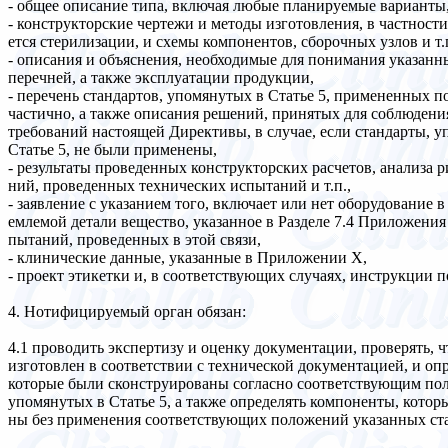
- общее описание типа, включая любые планируемые варианты
- конструкторские чертежи и методы изготовления, в частности,
ется стерилизации, и схемы компонентов, сборочных узлов и т.п
- описания и объяснения, необходимые для понимания указанн
перечней, а также эксплуатации продукции,
- перечень стандартов, упомянутых в Статье 5, примененных 
частично, а также описания решений, принятых для соблюден
требований настоящей Директивы, в случае, если стандарты, у
Статье 5, не были применены,
- результаты проведенных конструкторских расчетов, анализа р
ний, проведенных технических испытаний и т.п.,
- заявление с указанием того, включает или нет оборудование в
емлемой детали вещество, указанное в Разделе 7.4 Приложения 
пытаний, проведенных в этой связи,
- клинические данные, указанные в Приложении Х,
- проект этикетки и, в соответствующих случаях, инструкции п
4. Нотифицируемый орган обязан:
4.1 проводить экспертизу и оценку документации, проверять, ч
изготовлен в соответствии с технической документацией, и оп
которые были сконструированы согласно соответствующим по
упомянутых в Статье 5, а также определять компоненты, котор
ны без применения соответствующих положений указанных ст