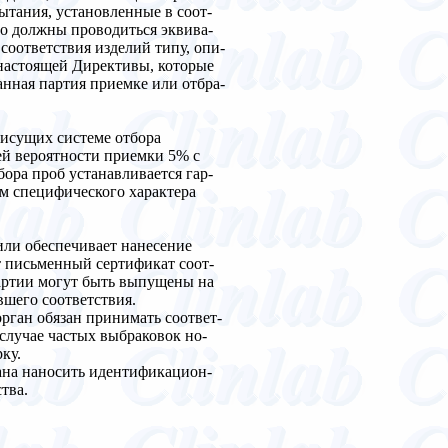
тания, установленные в соот-
ибо должны проводиться эквива-
соответствия изделий типу, опи-
 настоящей Директивы, которые
анная партия приемке или отбра-
рисущих системе отбора
ей вероятности приемки 5% с
ора проб устанавливается гар-
м специфического характера
или обеспечивает нанесение
т письменный сертификат соот-
артии могут быть выпущены на
вшего соответствия.
ган обязан принимать соответ-
случае частых выбраковок но-
ку.
ана наносить идентификацион-
тва.