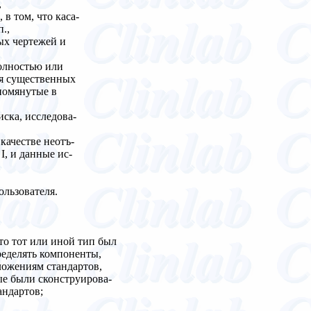
,
 в том, что каса-
.,
ых чертежей и
полностью или
ия существенных
помянутые в
иска, исследова-
 качестве неотъ-
I, и данные ис-
ользователя.
то тот или иной тип был
ределять компоненты,
ложениям стандартов,
ые были сконструирова-
андартов;