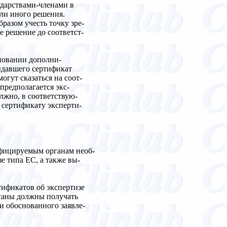
ударствами-членами в
или иного решения.
азом учесть точку зре-
е решение до соответст-
новании дополни-
ыдавшего сертификат
огут сказаться на соот-
предполагается экс-
лжно, в соответствую-
 сертификату эксперти-
ифицируемым органам необ-
 типа ЕС, а также вы-
тификатов об экспертизе
ганы должны получать
и обоснованного заявле-