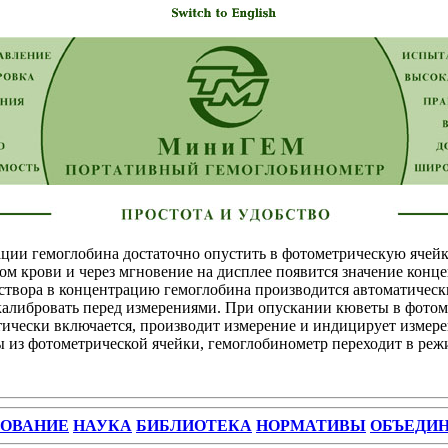
ции гемоглобина достаточно опустить в фотометрическую ячейк
м крови и через мгновение на дисплее появится значение конц
створа в концентрацию гемоглобина производится автоматичес
 калибровать перед измерениями. При опускании кюветы в фото
тически включается, производит измерение и индицирует измер
 из фотометрической ячейки, гемоглобинометр переходит в реж
ЗОВАНИЕ
НАУКА
БИБЛИОТЕКА
НОРМАТИВЫ
ОБЪЕДИ