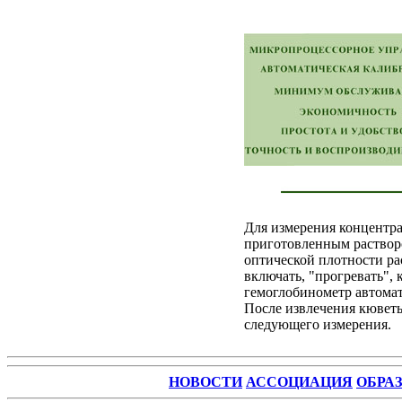
Для измерения концентра
приготовленным растворо
оптической плотности ра
включать, "прогревать",
гемоглобинометр автома
После извлечения кюветы
следующего измерения
.
НОВОСТИ
АССОЦИАЦИЯ
ОБРА