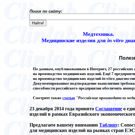
Поиск по сайту:
Медтехника.
Медицинские изделия
д
ля
in vitro
диа
Полез
По данным, опубликованным в Интернет, 27 российских
на производство медицинских изделий. Ещё 7 предприят
на производство медицинских изделий in-vitro диагности
Документированное подтверждение выполнения требован
способности российского предприятия обеспечить импор
Смотрите также
статью
"Российские производители медиц
23 декабря 2014 года принято
Соглашение
о еди
изделий в рамках Евразийского
э
кономическог
Предлагаем вашему вниманию
Таблицу
: Сопос
для медицинских изделий на рынках стран ЕЭ