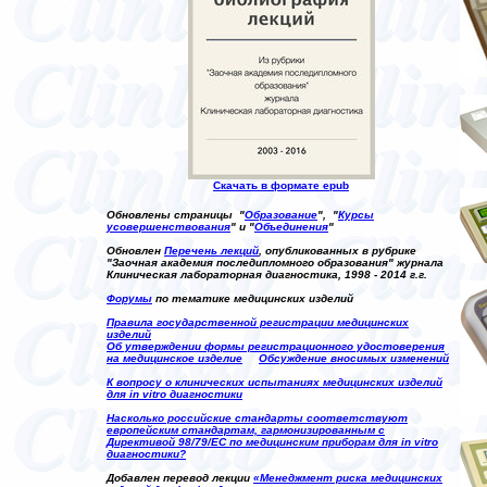
Скачать в формате
epub
Обновлены страницы "
Образование
", "
Курсы
усовершенствования
" и "
Объединения
"
Обновлен
Перечень лекций
, опубликованных в рубрике
"Заочная академия последипломного образования" журнала
Клиническая лабораторная диагностика, 1998 - 2014 г.г.
Форумы
по тематике медицинских изделий
Правила государственной регистрации медицинских
изделий
Об утверждении формы регистрационного удостоверения
на медицинское изделие
Обсуждение вносимых изменений
К вопросу о клинических испытаниях медицинских изделий
для in vitro диагностики
Насколько российские стандарты соответствуют
европейским стандартам, гармонизированным с
Директивой 98/79/EC по медицинским приборам для in vitro
диагностики?
Добавлен перевод лекции
«Менеджмент риска медицинских