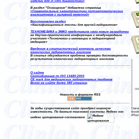
изделий для in vitro диагностики»
В раздел "Оснащение" добавлена страница
«Сравнительные характеристики полуавтоматических
анализаторов с наливной кюветой»
Восстановлен раздел
«Квалификационные тесты для врачей-лаборантов»
ТЕХНОМЕДИКА и ЭМКО представила свои новые разработки
на Научно-практической конференции с международным
участием «Технологии и инновации в лабораторной
медицине»
Введение в статистический контроль качества
клинических лабораторных анализов
В статье обсуждается проблема проверки достоверности
результатов клинических лабораторных анализов
О сайте
Сертификация по ISO 13485:2003
CE mark для медицинских лабораторных приборов
Всего на сайте более 380 страниц
Новости в формате RSS
Скач
За годы существования сайт приобрел широкую
iboo
известность. По данным поисковой системы Яндекс его
iPho
индекс цитирования составляет
.